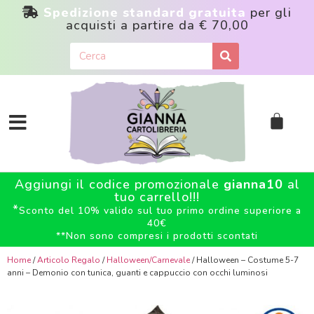
Spedizione standard gratuita
per gli
acquisti a partire da
€ 70,00
Aggiungi il codice promozionale
gianna10
al
tuo carrello!!!
*
Sconto del 10% valido sul tuo primo ordine superiore a
40€
**
Non sono compresi i prodotti scontati
Home
/
Articolo Regalo
/
Halloween/Carnevale
/ Halloween – Costume 5-7
anni – Demonio con tunica, guanti e cappuccio con occhi luminosi