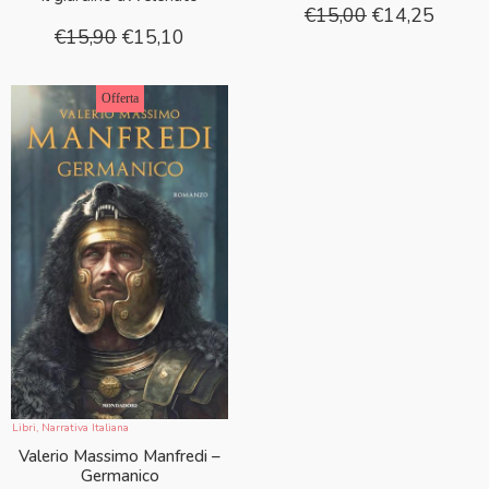
€
15,00
€
14,25
€
15,90
€
15,10
Offerta
Libri
,
Narrativa Italiana
Valerio Massimo Manfredi –
Germanico