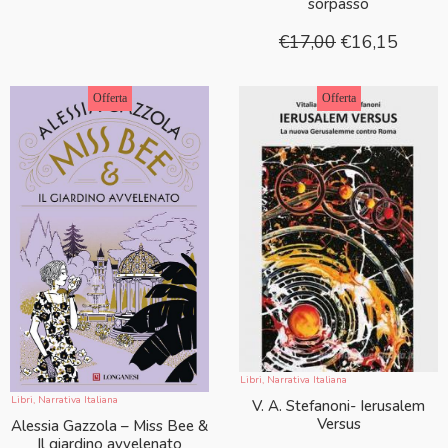
sorpasso
€
17,00
€
16,15
Offerta
Offerta
Libri
,
Narrativa Italiana
Libri
,
Narrativa Italiana
V. A. Stefanoni- Ierusalem
Versus
Alessia Gazzola – Miss Bee &
Il giardino avvelenato