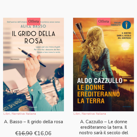
Offerta
Offerta
Libri
,
Narrativa Italiana
Libri
,
Narrativa Italiana
A. Cazzullo – Le donne
A. Basso – Il grido della rosa
erediteranno la terra. Il
nostro sarà il secolo del
€
16,90
€
16,06