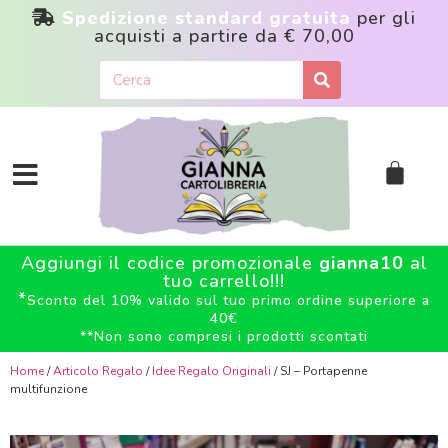
Spedizione standard gratuita
per gli
acquisti a partire da
€ 70,00
Aggiungi il codice promozionale
gianna10
al
tuo carrello!!!
*
Sconto del 10% valido sul tuo primo ordine superiore a
40€
**
Non sono compresi i prodotti scontati
Home
/
Articolo Regalo
/
Idee Regalo Originali
/ SJ – Portapenne
multifunzione