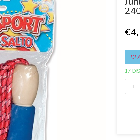
Jun
24
€
4
A
17 DI