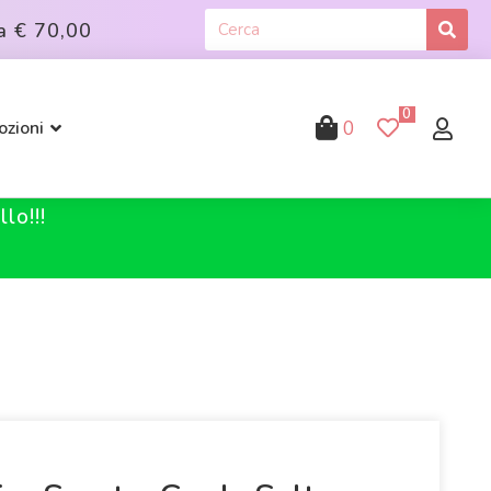
a
€ 70,00
0
0
zioni
lo!!!