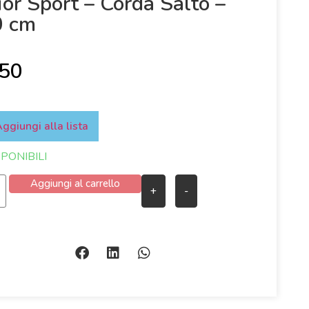
ior Sport – Corda Salto –
0 cm
,50
ggiungi alla lista
SPONIBILI
Aggiungi al carrello
+
-