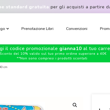
ne standard gratuita
per gli acquisti a partire d
ogo
Prenotazione Libri
Convenzioni
Promo
gi il codice promozionale
gianna10
al tuo carrel
Sconto del 10% valido sul tuo primo ordine superiore a 40€
**
Non sono compresi i prodotti scontati
240 cm