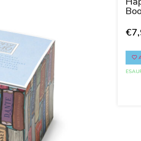
Hap
Bo
€
7
A
ESAU