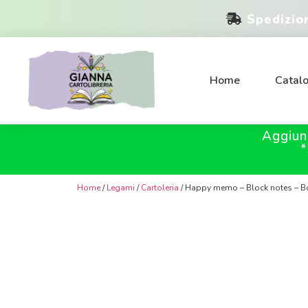
Spedizio
Home
Catal
Aggiun
*
Home
/
Legami
/
Cartoleria
/ Happy memo – Block notes – 