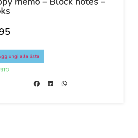
py memo – Block notes –
oks
,95
ggiungi alla lista
RITO