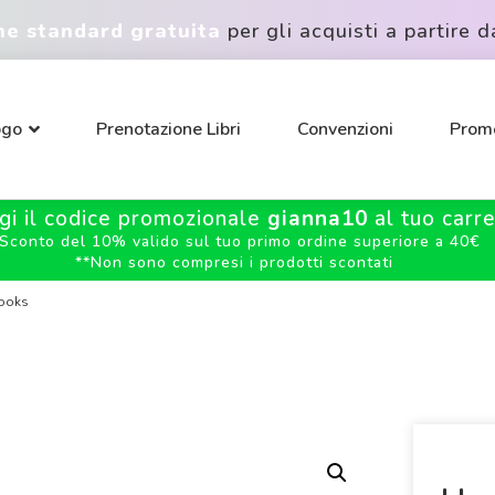
ne standard gratuita
per gli acquisti a partire d
ogo
Prenotazione Libri
Convenzioni
Promo
gi il codice promozionale
gianna10
al tuo carrel
Sconto del 10% valido sul tuo primo ordine superiore a 40€
**
Non sono compresi i prodotti scontati
Books