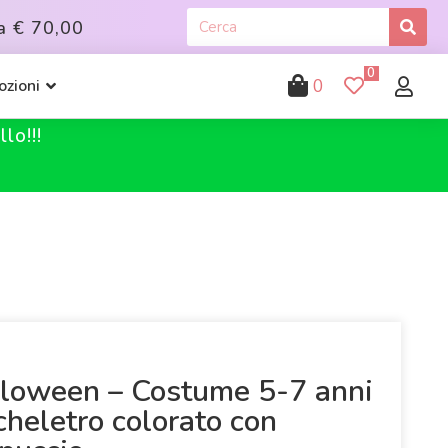
a
€ 70,00
0
0
zioni
lo!!!
loween – Costume 5-7 anni
cheletro colorato con