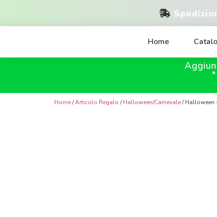
Spedizio
Home
Catal
Aggiun
*
Home
/
Articolo Regalo
/
Halloween/Carnevale
/ Halloween 