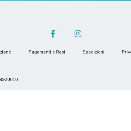
azione
Pagamenti e Resi
Spedizioni
Priv
608920010