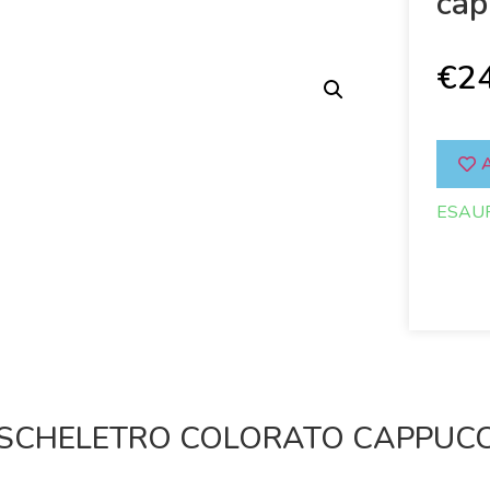
cap
€
2
A
ESAU
 SCHELETRO COLORATO CAPPUC