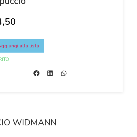
puccio
4,50
ggiungi alla lista
RITO
CIO WIDMANN