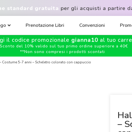
ne standard gratuita
per gli acquisti a partire d
ogo
Prenotazione Libri
Convenzioni
Promo
gi il codice promozionale
gianna10
al tuo carrel
Sconto del 10% valido sul tuo primo ordine superiore a 40€
**
Non sono compresi i prodotti scontati
– Costume 5-7 anni – Scheletro colorato con cappuccio
Hal
– S