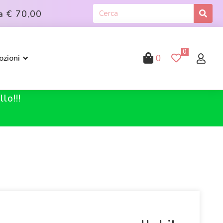
a
€ 70,00
0
0
zioni
lo!!!