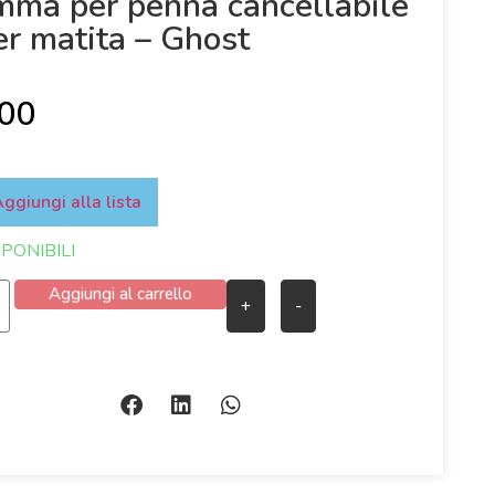
ma per penna cancellabile
er matita – Ghost
,00
ggiungi alla lista
SPONIBILI
Aggiungi al carrello
+
-