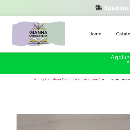
Spedizio
Home
Catal
Aggiun
*
Home
/
Cartoleria
/
Scrittura e Correzione
/ Gomma per penna 