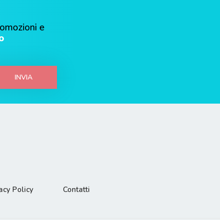
romozioni e
o
INVIA
acy Policy
Contatti