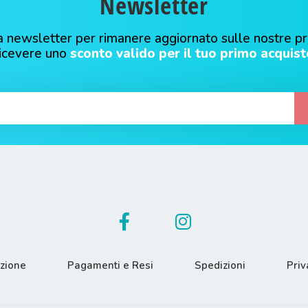
Newsletter
alla newsletter per rimanere aggiornato sulle nostre p
ricevere uno
sconto valido per il tuo primo acquist
azione
Pagamenti e Resi
Spedizioni
Priv