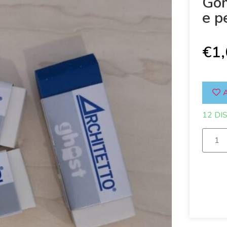
Gom
e p
€
1
A
12 DI