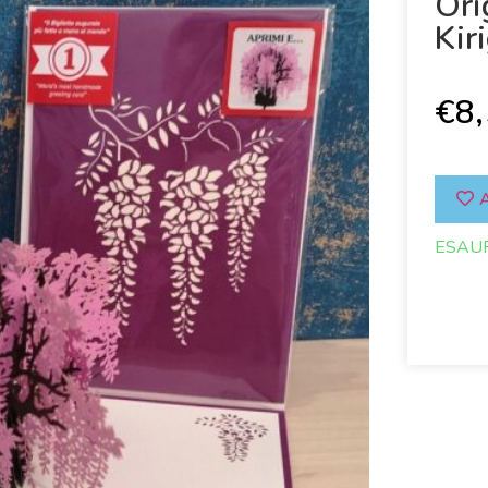
Ori
Kir
€
8
A
ESAU