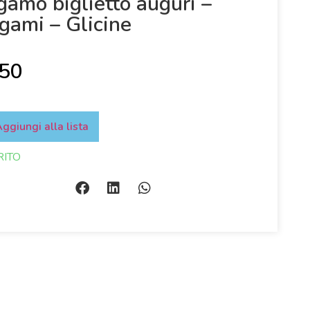
gamo biglietto auguri –
igami – Glicine
,50
ggiungi alla lista
RITO