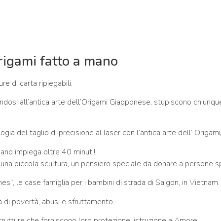
rigami fatto a mano
e di carta ripiegabili.
ndosi all’antica arte dell’Origami Giapponese, stupiscono chiunque p
ia del taglio di precisione al laser con l’antica arte dell’ Origami/
ano impiega oltre 40 minuti!
una piccola scultura, un pensiero speciale da donare a persone sp
”, le case famiglia per i bambini di strada di Saigon, in Vietnam.
à di povertà, abusi e sfruttamento.
trutture che forniscono loro protezione, istruzione a Amore.