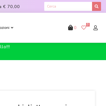
a
€ 70,00
0
0
zioni
lo!!!