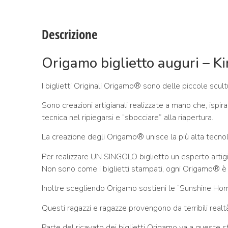
Descrizione
Origamo biglietto auguri – Ki
I biglietti Originali Origamo® sono delle piccole scultur
Sono creazioni artigianali realizzate a mano che, ispira
tecnica nel ripiegarsi e “sbocciare” alla riapertura.
La creazione degli Origamo® unisce la più alta tecnolog
Per realizzare UN SINGOLO biglietto un esperto artigi
Non sono come i biglietti stampati, ogni Origamo® è 
Inoltre scegliendo Origamo sostieni le “Sunshine Homes
Questi ragazzi e ragazze provengono da terribili realt
Parte del ricavato dei biglietti Origamo va a queste s