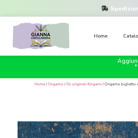
Spedizio
Home
Catal
Aggiun
*
Home
/
Origamo
/
Gli originali Kirigami
/ Origamo biglietto a