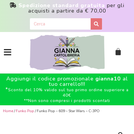
Spedizione standard gratuita
per gli
acquisti a partire da
€ 70,00
Aggiungi il codice promozionale
gianna10
al
tuo carrello!!!
*
Sconto del 10% valido sul tuo primo ordine superiore a
40€
**
Non sono compresi i prodotti scontati
Home
/
Funko Pop
/ Funko Pop – 609 – Star Wars – C-3PO