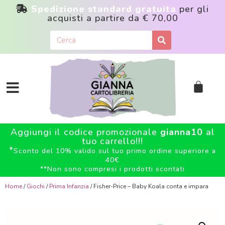
Spedizione standard gratuita
per gli
acquisti a partire da
€ 70,00
Aggiungi il codice promozionale
gianna10
al
tuo carrello!!!
*
Sconto del 10% valido sul tuo primo ordine superiore a
40€
**
Non sono compresi i prodotti scontati
Home
/
Giochi
/
Prima Infanzia
/ Fisher-Price – Baby Koala conta e impara