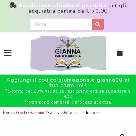
Spedizione standard gratuita
per gli
acquisti a partire da
€ 70,00
Aggiungi il codice promozionale
gianna10
al
tuo carrello!!!
*
Sconto del 10% valido sul tuo primo ordine superiore a
40€
**
Non sono compresi i prodotti scontati
Home
/
Giochi
/
Bambine
/ Evi Love Dottoressa – Trattore