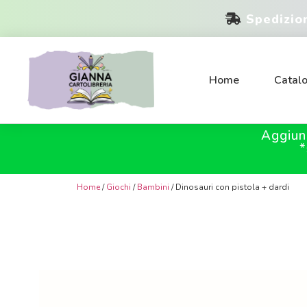
Spedizio
Home
Catal
Aggiun
*
Home
/
Giochi
/
Bambini
/ Dinosauri con pistola + dardi