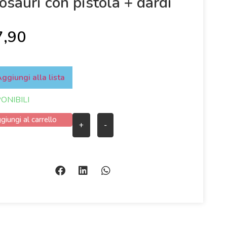
osauri con pistola + dardi
7,90
ggiungi alla lista
PONIBILI
giungi al carrello
+
-