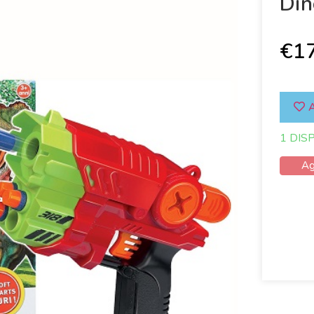
Din
€
1
A
1 DIS
Ag