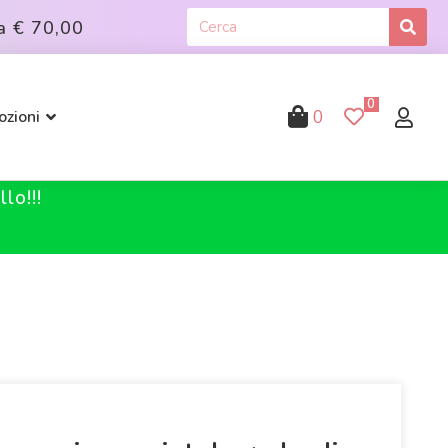
a
€ 70,00
0
0
zioni
lo!!!