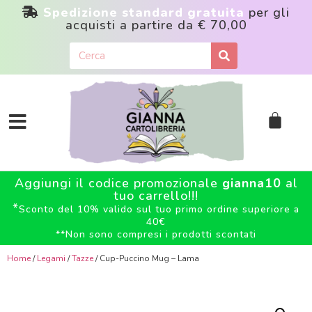
Spedizione standard gratuita
per gli
acquisti a partire da
€ 70,00
Aggiungi il codice promozionale
gianna10
al
tuo carrello!!!
*
Sconto del 10% valido sul tuo primo ordine superiore a
40€
**
Non sono compresi i prodotti scontati
Home
/
Legami
/
Tazze
/ Cup-Puccino Mug – Lama