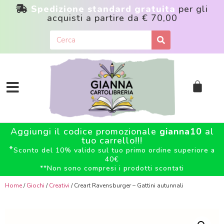
Spedizione standard gratuita
per gli
acquisti a partire da
€ 70,00
Aggiungi il codice promozionale
gianna10
al
tuo carrello!!!
*
Sconto del 10% valido sul tuo primo ordine superiore a
40€
**
Non sono compresi i prodotti scontati
Home
/
Giochi
/
Creativi
/ Creart Ravensburger – Gattini autunnali