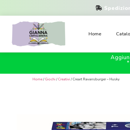
Spedizio
Home
Catal
Aggiun
*
Home
/
Giochi
/
Creativi
/ Creart Ravansburger – Husky