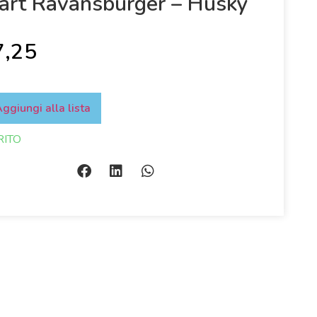
art Ravansburger – Husky
7,25
ggiungi alla lista
RITO