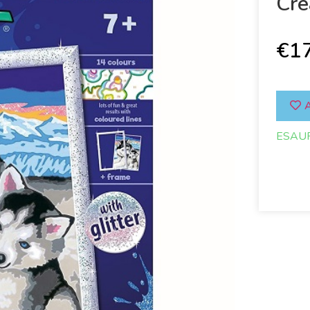
Cre
€
1
A
ESAU