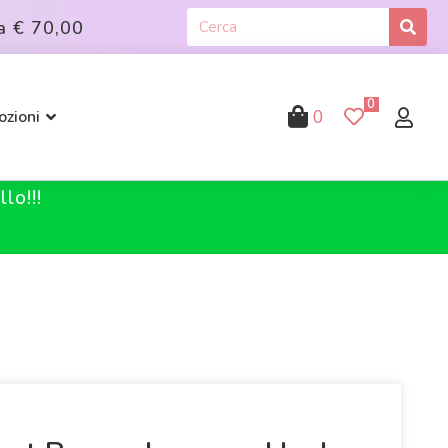
a
€ 70,00
0
0
zioni
lo!!!