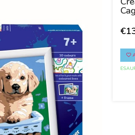
Cre
Cag
€
1
A
ESAU