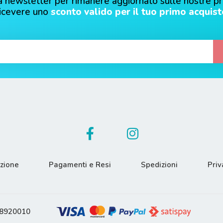
alla newsletter per rimanere aggiornato sulle nostre p
ricevere uno
sconto valido per il tuo primo acquist
azione
Pagamenti e Resi
Spedizioni
Priv
608920010