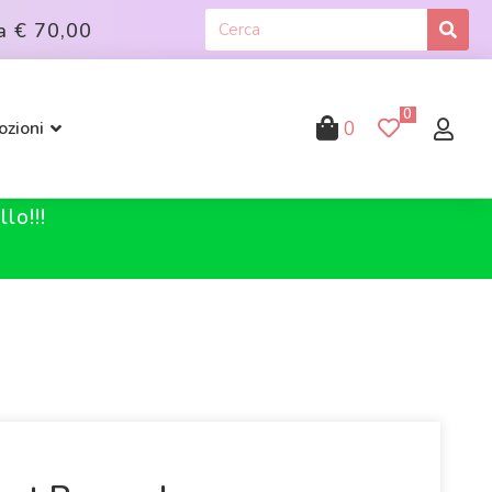
a
€ 70,00
0
0
zioni
lo!!!