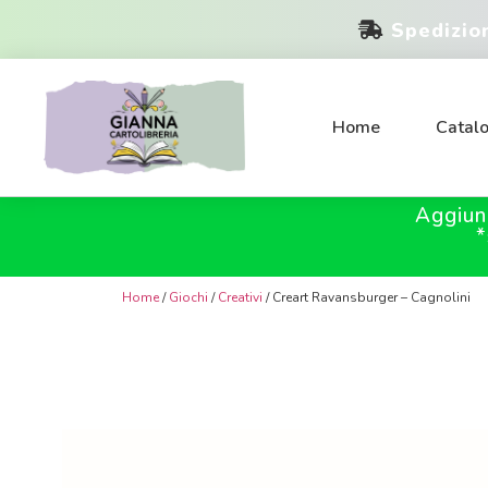
Spedizio
Home
Catal
Aggiun
*
Home
/
Giochi
/
Creativi
/ Creart Ravansburger – Cagnolini