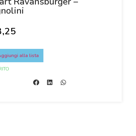
art Ravansburger –
nolini
3,25
ggiungi alla lista
RITO