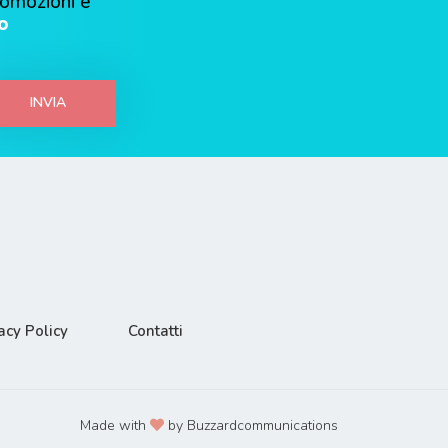
romozioni e
o
INVIA
acy Policy
Contatti
Made with
by Buzzardcommunications