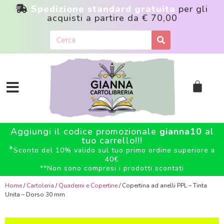
Spedizione standard gratuita
per gli
acquisti a partire da
€ 70,00
Aggiungi il codice promozionale
gianna10
al
tuo carrello!!!
*
Sconto del 10% valido sul tuo primo ordine superiore a
40€
**
Non sono compresi i prodotti scontati
Home
/
Cartoleria
/
Quaderni e Copertine
/ Copertina ad anelli PPL – Tinta
Unita – Dorso 30 mm