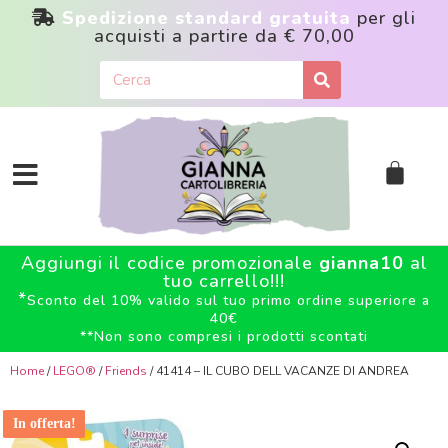
Spedizione standard gratuita
per gli
acquisti a partire da
€ 70,00
Aggiungi il codice promozionale
gianna10
al
tuo carrello!!!
*
Sconto del 10% valido sul tuo primo ordine superiore a
40€
**
Non sono compresi i prodotti scontati
Home
/
LEGO®
/
Friends
/ 41414 – IL CUBO DELL VACANZE DI ANDREA
In offerta!